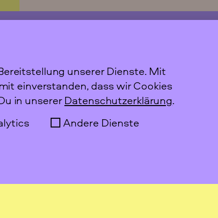
 Berlin
DDF-Projekt
rhielt 2022 eine
Von Oktober 2016 bis Nove
ereitstellung unserer Dienste. Mit
m Rahmen von „dive in.
lief unser Digitalisierungspr
amit einverstanden, dass wir Cookies
r digitale Interaktionen“
Rahmen des Digitalen Deut
Du in unserer
Datenschutzerklärung
.
iftung des Bundes. In
Frauenarchivs (DDF). Ziel d
jekt "Bewegtes Berlin"
es, die Geschichte der
lytics
Andere Dienste
eministischen Geschichte
Frauenbewegung(en) in For
einsam aufgespürt und
Fachportals zu präsentiere
tbar gemacht machen.
Digitalisaten aus den Einri
des i.d.a.-Dachverbands
anzureichern.
Newslett