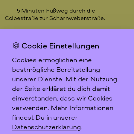
5 Minuten Fußweg durch die
Colbestraße zur Scharnweberstraße.
Mit dem Bus
🍪 Cookie Einstellungen
Buslinie 240, Haltestelle Boxhagener Platz
Cookies ermöglichen eine
Fährt vom Ostbahnhof alle 10 Minuten.
bestmögliche Bereitstellung
unserer Dienste. Mit der Nutzung
5 Minuten Fußweg über die
der Seite erklärst du dich damit
Gärtnerstraße und die Mainzer Straße.
einverstanden, dass wir Cookies
verwenden. Mehr Informationen
Das feministische
findest Du in unserer
Archiv FFBIZ
Datenschutzerklärung
.
Newsletter