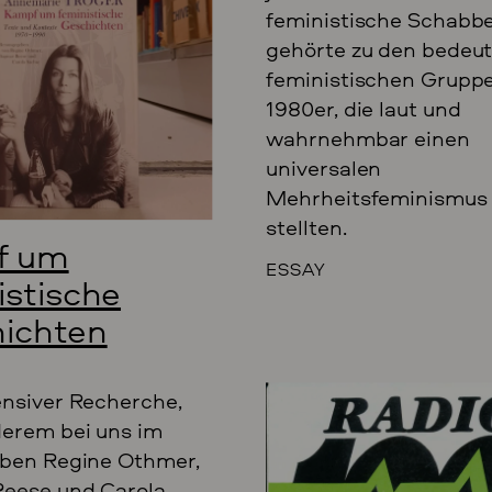
feministische Schabbe
gehörte zu den bedeu
feministischen Grupp
1980er, die laut und
wahrnehmbar einen
universalen
Mehrheitsfeminismus 
stellten.
f um
ESSAY
istische
ichten
ensiver Recherche,
derem bei uns im
aben Regine Othmer,
eese und Carola