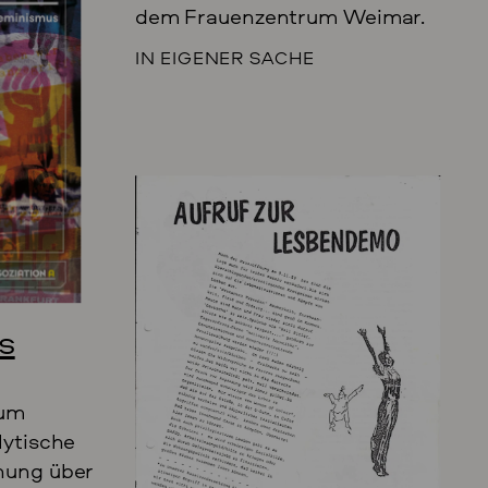
dem Frauenzentrum Weimar.
IN EIGENER SACHE
s
rum
lytische
chung über