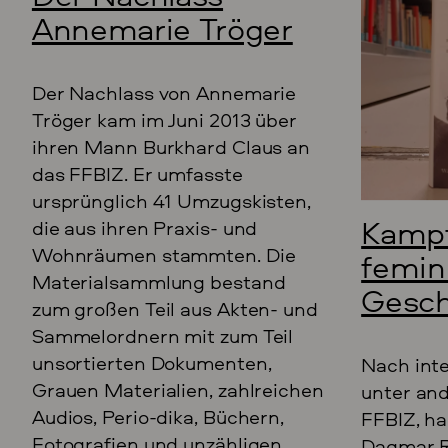
Annemarie Tröger
Der Nachlass von Annemarie
Tröger kam im Juni 2013 über
ihren Mann Burkhard Claus an
das FFBIZ. Er umfasste
ursprünglich 41 Umzugskisten,
Kamp
die aus ihren Praxis- und
Wohnräumen stammten. Die
femin
Materialsammlung bestand
Gesch
zum großen Teil aus Akten- und
Sammelordnern mit zum Teil
unsortierten Dokumenten,
Nach int
Grauen Materialien, zahlreichen
unter an
Audios, Perio-dika, Büchern,
FFBIZ, h
Fotografien und unzähligen
Dagmar R