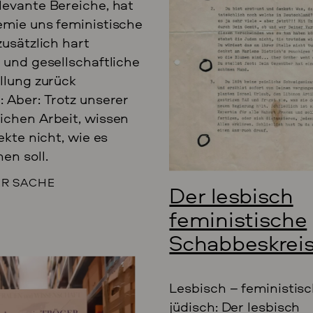
evante Bereiche, hat
emie uns feministische
zusätzlich hart
 und gesellschaftliche
llung zurück
 Aber: Trotz unserer
ichen Arbeit, wissen
ekte nicht, wie es
en soll.
ER SACHE
Der lesbisch
feministische
Schabbeskrei
Lesbisch – feministisc
jüdisch: Der lesbisch