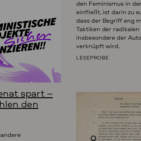
den Feminismus in de
einfließt, ist darin zu 
dass der Begriff eng m
Taktiken der radikalen
insbesondere der Aut
verknüpft wird.
LESEPROBE
enat spart –
ahlen den
?
 andere