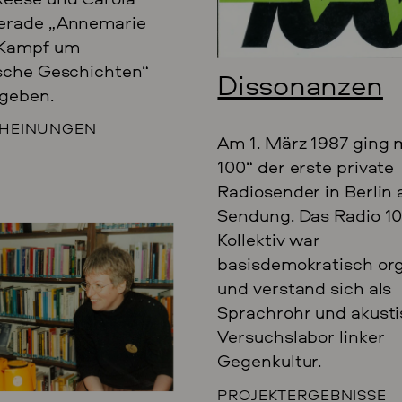
erade „Annemarie
 Kampf um
ische Geschichten“
Dissonanzen
geben.
HEINUNGEN
Am 1. März 1987 ging 
100“ der erste private
Radiosender in Berlin 
Sendung. Das Radio 1
Kollektiv war
basisdemokratisch org
und verstand sich als
Sprachrohr und akust
Versuchslabor linker
Gegenkultur.
PROJEKTERGEBNISSE