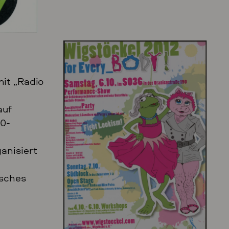
mit „Radio
auf
00-
anisiert
isches