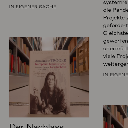
systemrel
IN EIGENER SACHE
die Pand
Projekte 
gefordert
Gleichste
geworfen:
unermüdl
viele Proj
weitergeh
IN EIGEN
Der Nachlass