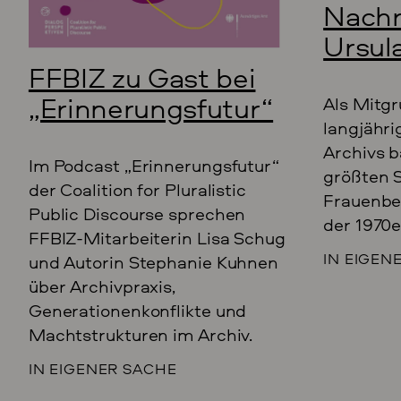
Nachru
Ursul
FFBIZ zu Gast bei
„Erinnerungsfutur“
Als Mitg
langjähri
Archivs b
Im Podcast „Erinnerungsfutur“
größten 
der Coalition for Pluralistic
Frauenbe
Public Discourse sprechen
der 1970e
FFBIZ-Mitarbeiterin Lisa Schug
IN EIGEN
und Autorin Stephanie Kuhnen
über Archivpraxis,
Generationenkonflikte und
Machtstrukturen im Archiv.
IN EIGENER SACHE