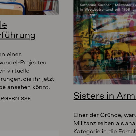
le
vführung
n eines
andel-Projektes
n virtuelle
rungen, die ihr jetzt
be ansehen könnt.
Sisters in Arm
ERGEBNISSE
Einer der Gründe, wa
Militanz selten als ana
Kategorie in die Fors