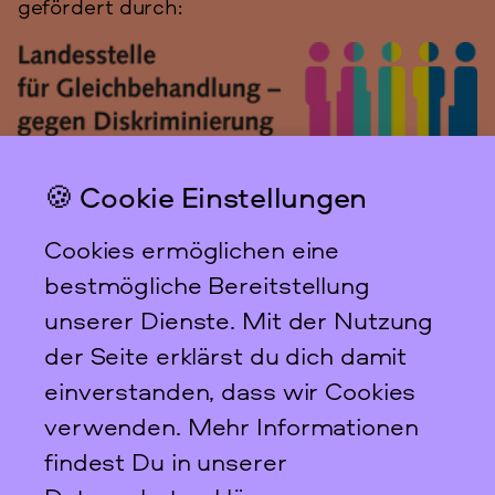
gefördert durch:
🍪 Cookie Einstellungen
Das feministische
Archiv FFBIZ
Cookies ermöglichen eine
Newsletter
bestmögliche Bereitstellung
unserer Dienste. Mit der Nutzung
der Seite erklärst du dich damit
einverstanden, dass wir Cookies
Scharnweberstraße 31
verwenden. Mehr Informationen
10247
Berlin
findest Du in unserer
+49 30 95 61 26 78