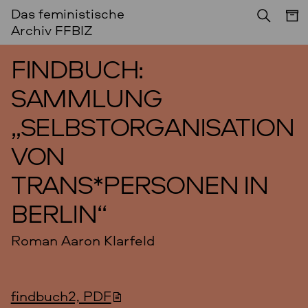
Das feministische
PROJEKTERGEBNISSE
Archiv FFBIZ
FINDBUCH:
SAMMLUNG
„SELBSTORGANISATION
VON
TRANS*PERSONEN IN
BERLIN“
Roman Aaron Klarfeld
findbuch2, PDF