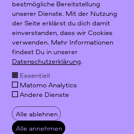
Geld
bestmögliche Bereitstellung
Objektart
Plakat
unserer Dienste. Mit der Nutzung
Signatur
F Rep. 10 BRD 20.26 (1315)
META Katalog
2260ffbiz
der Seite erklärst du dich damit
einverstanden, dass wir Cookies
Das feministische
verwenden. Mehr Informationen
Archiv FFBIZ
findest Du in unserer
Newsletter
Datenschutzerklärung
.
Essentiell
Matomo Analytics
Andere Dienste
Scharnweberstraße 31
10247
Berlin
Alle ablehnen
+49 30 95 61 26 78
info@ffbiz.de
Alle annehmen