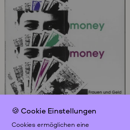
🍪 Cookie Einstellungen
Cookies ermöglichen eine
Objekttitel
money money money – Frauen und