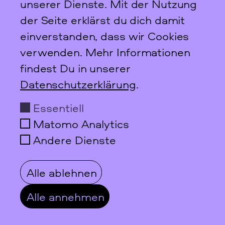
unserer Dienste. Mit der Nutzung
der Seite erklärst du dich damit
einverstanden, dass wir Cookies
Scharnweberstraße 31
verwenden. Mehr Informationen
10247
Berlin
findest Du in unserer
+49 30 95 61 26 78
Datenschutzerklärung
.
info@ffbiz.de
Essentiell
Öffnungszeiten
Matomo Analytics
Do + Fr
10–17 Uhr
nur nach Anmeldung!
Andere Dienste
Social Media
Alle ablehnen
Datenschutz
Alle annehmen
Impressum