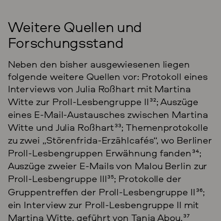
Weitere Quellen und
Forschungsstand
Neben den bisher ausgewiesenen liegen
folgende weitere Quellen vor: Protokoll eines
Interviews von Julia Roßhart mit Martina
Witte zur Proll-Lesbengruppe II
32
; Auszüge
eines E-Mail-Austausches zwischen Martina
Witte und Julia Roßhart
33
; Themenprotokolle
zu zwei „Störenfrida-Erzählcafés“, wo Berliner
Proll-Lesbengruppen Erwähnung fanden
34
;
Auszüge zweier E-Mails von Malou Berlin zur
Proll-Lesbengruppe III
35
; Protokolle der
Gruppentreffen der Proll-Lesbengruppe II
36
;
ein Interview zur Proll-Lesbengruppe II mit
Martina Witte, geführt von Tanja Abou.
37