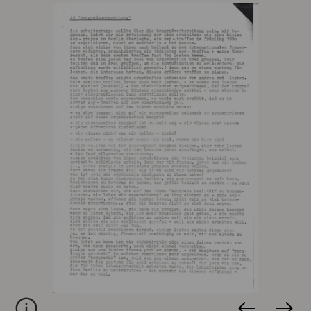
Objekttitel
Separatistinnentreffen