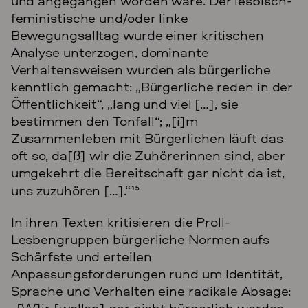
und angegangen worden wäre. Der lesbisch-
feministische und/oder linke
Bewegungsalltag wurde einer kritischen
Analyse unterzogen, dominante
Verhaltensweisen wurden als bürgerliche
kenntlich gemacht: „Bürgerliche reden in der
Öffentlichkeit“, „lang und viel […], sie
bestimmen den Tonfall“; „[i]m
Zusammenleben mit Bürgerlichen läuft das
oft so, da[ß] wir die Zuhörerinnen sind, aber
umgekehrt die Bereitschaft gar nicht da ist,
uns zuzuhören […].“
15
In ihren Texten kritisieren die Proll-
Lesbengruppen bürgerliche Normen aufs
Schärfste und erteilen
Anpassungsforderungen rund um Identität,
Sprache und Verhalten eine radikale Absage:
„[W]ir [wollen] gar nicht bürgerlich werden.