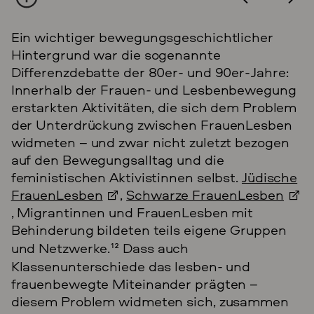
Objektart
Protokoll
Jahr
1990
Signatur
Ein wichtiger bewegungsgeschichtlicher
A Rep. 400 Berlin 20.23.22
META Katalog
35458ffbiz
Hintergrund war die sogenannte
Differenzdebatte der 80er- und 90er-Jahre:
Innerhalb der Frauen- und Lesbenbewegung
erstarkten Aktivitäten, die sich dem Problem
der Unterdrückung zwischen FrauenLesben
widmeten – und zwar nicht zuletzt bezogen
auf den Bewegungsalltag und die
feministischen Aktivistinnen selbst.
Jüdische
FrauenLesben
,
Schwarze FrauenLesben
, Migrantinnen und FrauenLesben mit
Behinderung bildeten teils eigene Gruppen
und Netzwerke.
12
Dass auch
Klassenunterschiede das lesben- und
frauenbewegte Miteinander prägten –
diesem Problem widmeten sich, zusammen