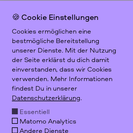
🍪 Cookie Einstellungen
Das feministische
Archiv FFBIZ
Cookies ermöglichen eine
Newsletter
bestmögliche Bereitstellung
unserer Dienste. Mit der Nutzung
der Seite erklärst du dich damit
einverstanden, dass wir Cookies
Scharnweberstraße 31
verwenden. Mehr Informationen
10247
Berlin
findest Du in unserer
+49 30 95 61 26 78
Datenschutzerklärung
.
info@ffbiz.de
Essentiell
Öffnungszeiten
Matomo Analytics
Do + Fr
10–17 Uhr
nur nach Anmeldung!
Andere Dienste