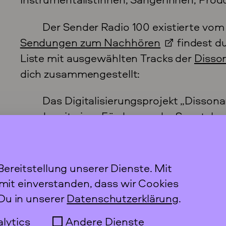
Der Sender Radio 100 existierte vom 
Sendungen zum Nachhören
findest d
Liste mit ausgewählten Tracks der
Disson
dich zusammengestellt:
Das Digitalisierungsprojekt „Dissona
wurde mit einer Förderung der Senatskanz
Servicestelle Digitalisierung – digiS real
Lisa Schug, Lena Kühn, Marion Fabian un
ereitstellung unserer Dienste. Mit
amit einverstanden, dass wir Cookies
Du in unserer
Datenschutzerklärung
.
Newslett
lytics
Andere Dienste