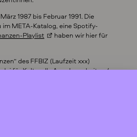
März 1987 bis Februar 1991. Die
u im META-Katalog, eine Spotify-
anzen-Playlist
haben wir hier für
nzen“ des FFBIZ (Laufzeit xxx)
lei für Kulturelle Angelegenheiten /
isiert. Projektmitarbeiter*innen waren
d Roman Klarfeld.
er