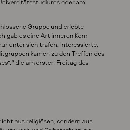
 Universitätsstudiums oder am
schlossene Gruppe und erlebte
h gab es eine Art inneren Kern
ur unter sich trafen. Interessierte,
itgruppen kamen zu den Treffen des
es“,
8
die am ersten Freitag des
nicht aus religiösen, sondern aus
n Austausch und Selbsterfahrung.