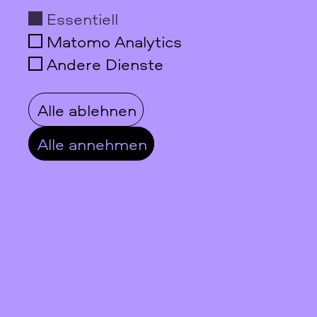
Essentiell
Matomo Analytics
Andere Dienste
Alle ablehnen
Alle annehmen
Digitalisierung der Gedichte von Helga
Sophia Goetze
In dem aktuellen Digitalisierungsprojekt werden
die Gedichte von Helga Sophie Goetze
digitalisiert und über den Meta-Katalog und die
Deutsche Digitale Bibliothek online präsentiert.