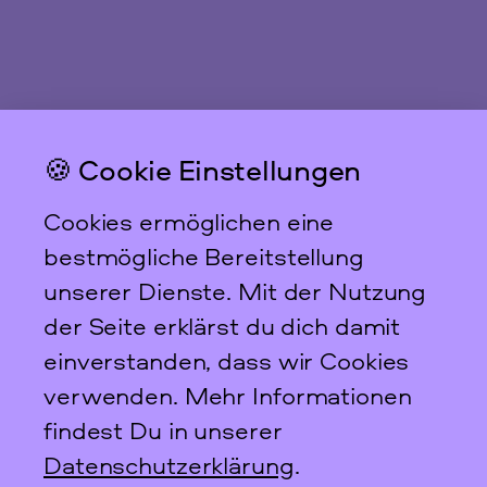
🍪 Cookie Einstellungen
Cookies ermöglichen eine
DDF-Projekt
bestmögliche Bereitstellung
unserer Dienste. Mit der Nutzung
Von Oktober 2016 bis November 2017 lief unser
Digitalisierungsprojekt im Rahmen des Digitalen
der Seite erklärst du dich damit
Deutschen Frauenarchivs (DDF). Ziel des DDF ist
einverstanden, dass wir Cookies
es, die Geschichte der Frauenbewegung(en) in
Form eines Fachportals zu präsentieren und mit
verwenden. Mehr Informationen
Digitalisaten aus den Einrichtungen des i.d.a.-
findest Du in unserer
Dachverbands anzureichern.
Datenschutzerklärung
.