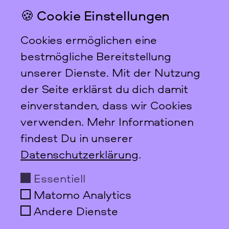
🍪 Cookie Einstellungen
Das feministische
Archiv FFBIZ
Cookies ermöglichen eine
Newsletter
bestmögliche Bereitstellung
unserer Dienste. Mit der Nutzung
der Seite erklärst du dich damit
einverstanden, dass wir Cookies
Scharnweberstraße 31
verwenden. Mehr Informationen
10247
Berlin
findest Du in unserer
+49 30 95 61 26 78
Datenschutzerklärung
.
info@ffbiz.de
Essentiell
Öffnungszeiten
Matomo Analytics
Do + Fr
10–17 Uhr
nur nach Anmeldung!
Andere Dienste
Social Media