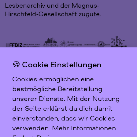
Lesbenarchiv und der Magnus-
Hirschfeld-Gesellschaft zugute.
🍪 Cookie Einstellungen
Das feministische
Archiv FFBIZ
Cookies ermöglichen eine
Newsletter
bestmögliche Bereitstellung
unserer Dienste. Mit der Nutzung
der Seite erklärst du dich damit
einverstanden, dass wir Cookies
Scharnweberstraße 31
verwenden. Mehr Informationen
10247
Berlin