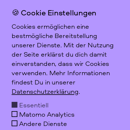
🍪 Cookie Einstellungen
Das feministische
Archiv FFBIZ
Cookies ermöglichen eine
Newsletter
bestmögliche Bereitstellung
unserer Dienste. Mit der Nutzung
der Seite erklärst du dich damit
einverstanden, dass wir Cookies
Scharnweberstraße 31
verwenden. Mehr Informationen
10247
Berlin
findest Du in unserer
+49 30 95 61 26 78
Datenschutzerklärung
.
info@ffbiz.de
Essentiell
Öffnungszeiten
Matomo Analytics
Do + Fr
10–17 Uhr
nur nach Anmeldung!
Andere Dienste