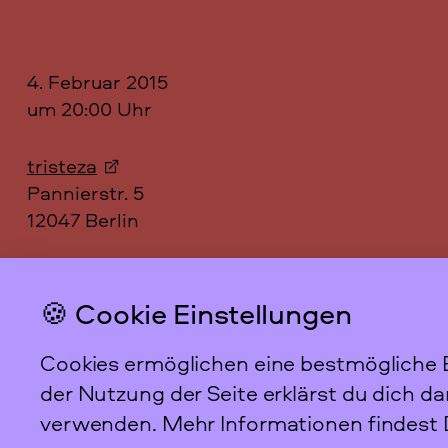
4. Februar 2015
um 20:00 Uhr
tristeza
Pannierstr. 5
12047 Berlin
Webseite zum Film
🍪 Cookie Einstellungen
Cookies ermöglichen eine bestmögliche B
Das feministische
Archiv FFBIZ
der Nutzung der Seite erklärst du dich d
verwenden. Mehr Informationen findest 