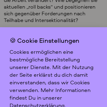
aktuellen „roll backs“ und positionieren
sich gegenüber Forderungen nach
Teilhabe und Intersektionalität?
🍪 Cookie Einstellungen
Das feministische
Archiv FFBIZ
Cookies ermöglichen eine
Newsletter
bestmögliche Bereitstellung
unserer Dienste. Mit der Nutzung
der Seite erklärst du dich damit
einverstanden, dass wir Cookies
Scharnweberstraße 31
verwenden. Mehr Informationen
10247
Berlin
findest Du in unserer
+49 30 95 61 26 78
Datenschutzerklärung
.