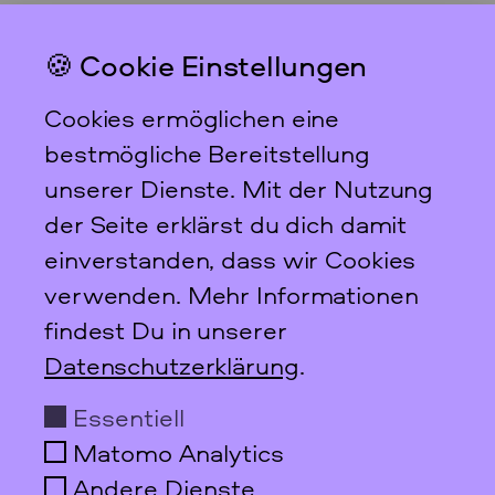
🍪 Cookie Einstellungen
Das feministische
Archiv FFBIZ
Cookies ermöglichen eine
Newsletter
bestmögliche Bereitstellung
unserer Dienste. Mit der Nutzung
der Seite erklärst du dich damit
einverstanden, dass wir Cookies
Scharnweberstraße 31
verwenden. Mehr Informationen
10247
Berlin
findest Du in unserer
+49 30 95 61 26 78
Datenschutzerklärung
.
info@ffbiz.de
Essentiell
Öffnungszeiten
Matomo Analytics
Do + Fr
10–17 Uhr
nur nach Anmeldung!
Andere Dienste