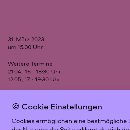
31. März 2023
um 15:00 Uhr
Weitere Termine
21.04., 16 - 18:30 Uhr
12.05., 17 - 19:30 Uhr
Anmeldungen unter veranstaltungen@ffbiz.d
🍪 Cookie Einstellungen
Cookies ermöglichen eine bestmögliche B
Das feministische
Archiv FFBIZ
der Nutzung der Seite erklärst du dich d