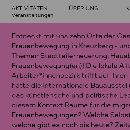
AKTIVITÄTEN
ÜBER UNS
K
Veranstaltungen
Entdeckt mit uns zehn Orte der Ge
Frauenbewegung in Kreuzberg - und
Themen Stadtteilerneuerung, Haus
Frauenbewegung(en)! Die lokale Al
Arbeiter*innenbezirk trifft auf ihre
hatte die Internationale Bauausstel
das künstlerische und politische L
diesem Kontext Räume für die migr
Frauenbewegungen? Welche Selbsto
welche gibt es noch bis heute? Zeit