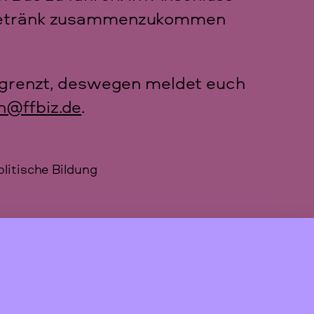
m Getränk zusammenzukommen
begrenzt, deswegen meldet euch
n@ffbiz.de
.
olitische Bildung
er