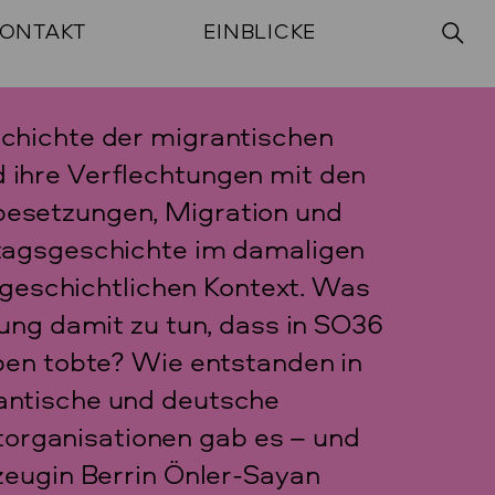
ONTAKT
EINBLICKE
schichte der migrantischen
 ihre Verflechtungen mit den
besetzungen, Migration und
ltagsgeschichte im damaligen
n geschichtlichen Kontext. Was
lung damit zu tun, dass in SO36
eben tobte? Wie entstanden in
antische und deutsche
rganisationen gab es – und
zeugin Berrin Önler-Sayan